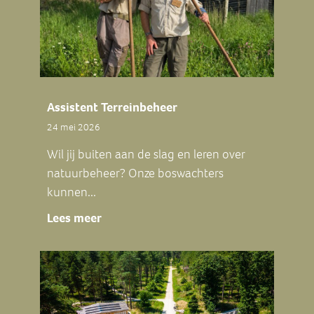
Assistent Terreinbeheer
24 mei 2026
Wil jij buiten aan de slag en leren over
natuurbeheer? Onze boswachters
kunnen...
Lees meer
about Assistent Terreinbeheer