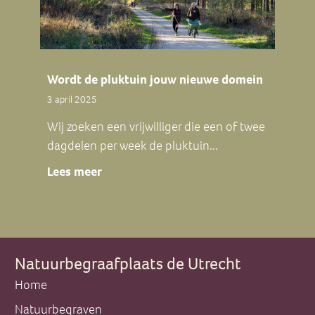
Wordt de pluktuin jouw nieuwe domein
3 april 2025
Wij zoeken een vrijwilliger die een of twee
dagdelen per week de pluktuin...
Lees meer
about Wordt de pluktuin jouw nieuwe
Natuurbegraafplaats de Utrecht
Home
Natuurbegraven