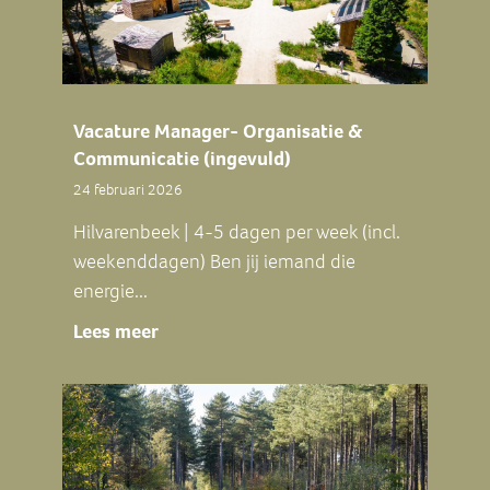
Vacature Manager- Organisatie &
Communicatie (ingevuld)
24 februari 2026
Hilvarenbeek | 4-5 dagen per week (incl.
weekenddagen) Ben jij iemand die
energie...
Lees meer
about Vacature Manager- Organisatie