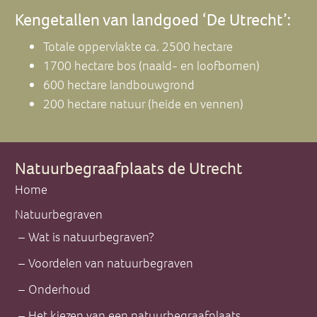
Kengetallen van landgoed ‘De Utrecht’:
Totale oppervlakte ca. 2500 hectare
1700 hectare bos (naald- en loofbomen)
600 hectare landbouwgrond
200 hectare natuur (heide en vennen)
Natuurbegraafplaats de Utrecht
Home
Natuurbegraven
Wat is natuurbegraven?
Voordelen van natuurbegraven
Onderhoud
Het kiezen van een natuurbegraafplaats