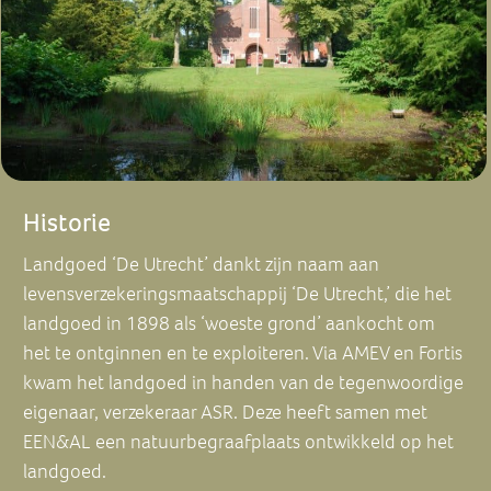
Historie
Landgoed ‘De Utrecht’
dankt zijn naam aan
levensverzekeringsmaatschappij ‘De Utrecht,’ die het
landgoed in 1898 als ‘woeste grond’ aankocht om
het te ontginnen en te exploiteren. Via AMEV en Fortis
kwam het landgoed in handen van de tegenwoordige
eigenaar, verzekeraar ASR. Deze heeft samen met
EEN&AL een natuurbegraafplaats ontwikkeld op het
landgoed.