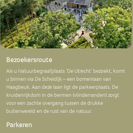
Bezoekersroute
Als u Natuurbegraafplaats ‘De Utrecht’ bezoekt, komt
u binnen via De Scheidijk – een bomenlaan van
Haagbeuk. Aan deze laan ligt de parkeerplaats. De
kruidenrijkdom in de bermen (vlinderranden) zorgt
voor een zachte overgang tussen de drukke
buitenwereld en de rust van de natuur.
Parkeren