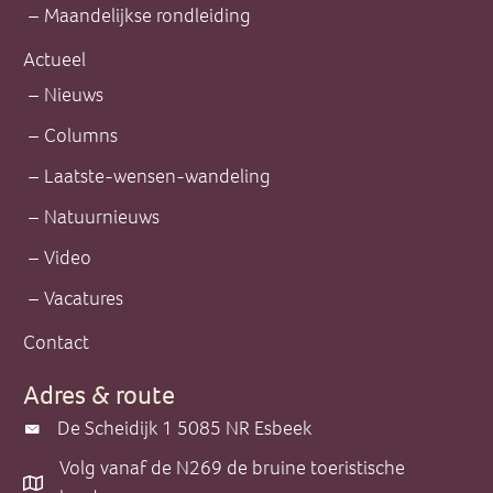
Maandelijkse rondleiding
Actueel
Nieuws
Columns
Laatste-wensen-wandeling
Natuurnieuws
Video
Vacatures
Contact
Adres & route
De Scheidijk 1 5085 NR Esbeek
De Scheidijk 1 5085 NR Esbeek
Volg vanaf de N269 de bruine toeristische
Volg vanaf de N269 de bruine toeristische borden.