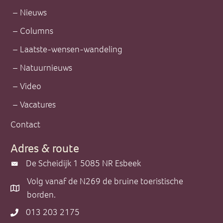
Nieuws
Columns
Laatste-wensen-wandeling
Natuurnieuws
Video
Vacatures
Contact
Adres & route
De Scheidijk 1 5085 NR Esbeek
De Scheidijk 1 5085 NR Esbeek
Volg vanaf de N269 de bruine toeristische
Volg vanaf de N269 de bruine toeristische borden.
borden.
013 203 2175
013 203 2175