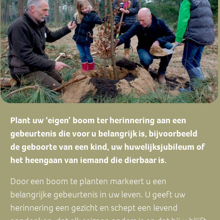
Plant uw ‘eigen’ boom ter herinnering aan een
gebeurtenis die voor u belangrijk is, bijvoorbeeld
de geboorte van een kind, uw huwelijksjubileum of
het heengaan van iemand die dierbaar is.
Door een boom te planten markeert u een
belangrijke gebeurtenis in uw leven. U geeft uw
herinnering een gezicht en schept een levend