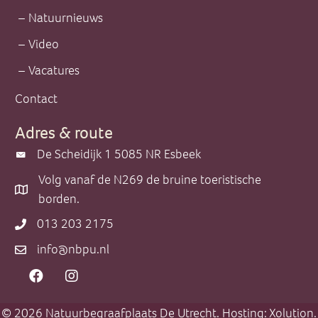
Natuurnieuws
Video
Vacatures
Contact
Adres & route
De Scheidijk 1 5085 NR Esbeek
De Scheidijk 1 5085 NR Esbeek
Volg vanaf de N269 de bruine toeristische
Volg vanaf de N269 de bruine toeristische borden.
borden.
013 203 2175
013 203 2175
info@nbpu.nl
info@nbpu.nl
© 2026 Natuurbegraafplaats De Utrecht. Hosting:
Xolution
.