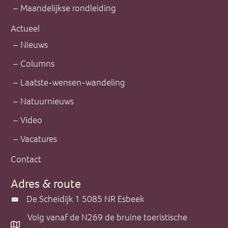
Maandelijkse rondleiding
Actueel
Nieuws
Columns
Laatste-wensen-wandeling
Natuurnieuws
Video
Vacatures
Contact
Adres & route
De Scheidijk 1 5085 NR Esbeek
De Scheidijk 1 5085 NR Esbeek
Volg vanaf de N269 de bruine toeristische
Volg vanaf de N269 de bruine toeristische borden.