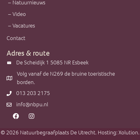
Natuurnieuws
Video
Vacatures
Contact
Adres & route
De Scheidijk 1 5085 NR Esbeek
De Scheidijk 1 5085 NR Esbeek
Volg vanaf de N269 de bruine toeristische
Volg vanaf de N269 de bruine toeristische borden.
borden.
013 203 2175
013 203 2175
info@nbpu.nl
info@nbpu.nl
© 2026 Natuurbegraafplaats De Utrecht. Hosting:
Xolution
.