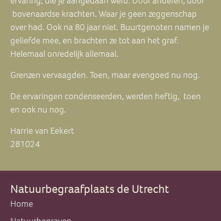
ervaring, die je aangedaan werd. Door anderen, door
bovenaardse krachten. Waar je geen zeggenschap
over had. Ook na 80 jaar niet. Buurtgenoten namen je
geliefde mee, en brachten ze tot aan het graf.
Helemaal onredelijk allemaal.
Grenzen vervaagden. Toen, maar evengoed nu nog.
De ervaringen condenseerden, werden heftig, toen
en ook nu nog.
Harrie van Eekert
281024
Natuurbegraafplaats de Utrecht
Home