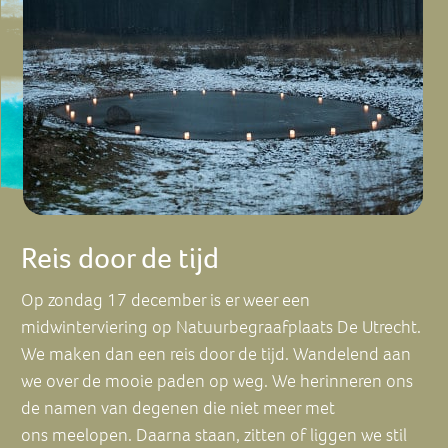
Reis door de tijd
Op zondag 17 december is er weer een
midwinterviering op Natuurbegraafplaats De Utrecht.
We maken dan een reis door de tijd. Wandelend aan
we over de mooie paden op weg. We herinneren ons
de namen van degenen die niet meer met
ons meelopen. Daarna staan, zitten of liggen we stil