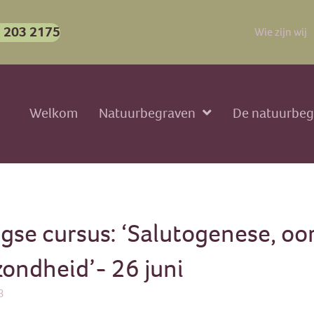
 203 2175
Wie zijn wij
Welkom
Natuurbegraven
De natuurbeg
gse cursus: ‘Salutogenese, oo
ondheid’- 26 juni
3