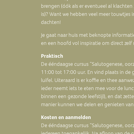
brengen (óók als er eventueel al klachten
is)? Want we hebben veel meer touwtjes i
dachten!
Je gaat naar huis met beknopte informati
en een hoofd vol inspiratie om direct zelf
Praktisch
De ééndaagse cursus “Salutogenese, oor
11:00 tot 17:00 uur. En vind plaats in de
luifel. Uiteraard is er koffie en thee aanw
ieder neemt iets te eten mee voor de lunc
binnen een gezonde leefstijl), en dat zett
manier kunnen we delen en genieten van
Kosten en aanmelden
De ééndaagse cursus “Salutogenese, oorz
iedereen toegankelijk. Na afloop van de 