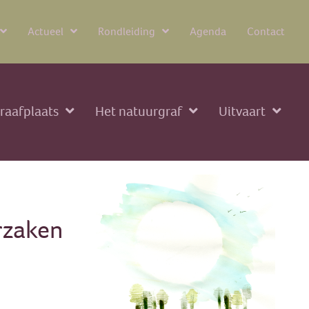
Actueel
Rondleiding
Agenda
Contact
raafplaats
Het natuurgraf
Uitvaart
rzaken