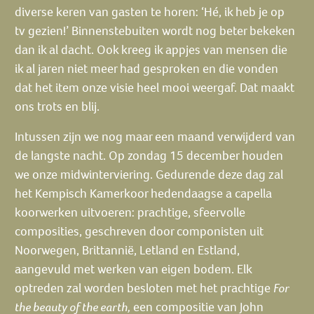
diverse keren van gasten te horen: ‘Hé, ik heb je op
tv gezien!’ Binnenstebuiten wordt nog beter bekeken
dan ik al dacht. Ook kreeg ik appjes van mensen die
ik al jaren niet meer had gesproken en die vonden
dat het item onze visie heel mooi weergaf. Dat maakt
ons trots en blij.
Intussen zijn we nog maar een maand verwijderd van
de langste nacht. Op zondag 15 december houden
we onze midwinterviering. Gedurende deze dag zal
het Kempisch Kamerkoor hedendaagse a capella
koorwerken uitvoeren: prachtige, sfeervolle
composities, geschreven door componisten uit
Noorwegen, Brittannië, Letland en Estland,
aangevuld met werken van eigen bodem. Elk
optreden zal worden besloten met het prachtige
For
the beauty of the earth,
een compositie van John