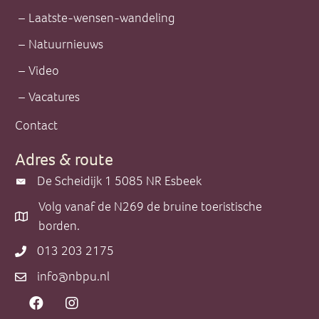
Laatste-wensen-wandeling
Natuurnieuws
Video
Vacatures
Contact
Adres & route
De Scheidijk 1 5085 NR Esbeek
De Scheidijk 1 5085 NR Esbeek
Volg vanaf de N269 de bruine toeristische
Volg vanaf de N269 de bruine toeristische borden.
borden.
013 203 2175
013 203 2175
info@nbpu.nl
info@nbpu.nl