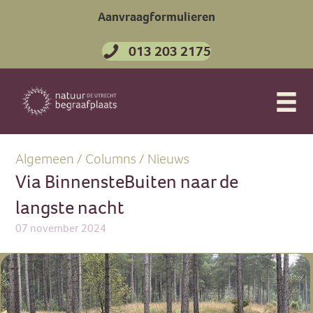
Aanvraagformulieren
013 203 2175
Algemeen
/
Columns
/
Nieuws
Via BinnensteBuiten naar de
langste nacht
07 november 2024